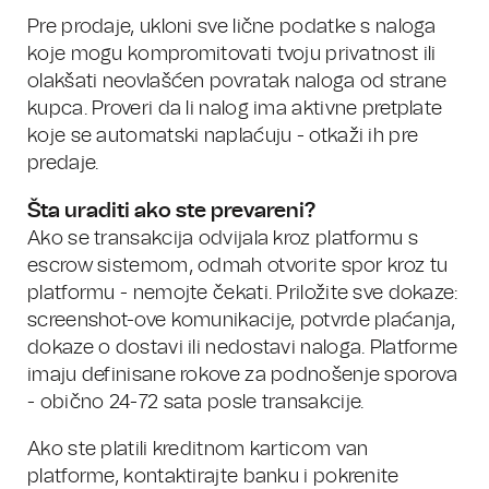
Pre prodaje, ukloni sve lične podatke s naloga
koje mogu kompromitovati tvoju privatnost ili
olakšati neovlašćen povratak naloga od strane
kupca. Proveri da li nalog ima aktivne pretplate
koje se automatski naplaćuju - otkaži ih pre
predaje.
Šta uraditi ako ste prevareni?
Ako se transakcija odvijala kroz platformu s
escrow sistemom, odmah otvorite spor kroz tu
platformu - nemojte čekati. Priložite sve dokaze:
screenshot-ove komunikacije, potvrde plaćanja,
dokaze o dostavi ili nedostavi naloga. Platforme
imaju definisane rokove za podnošenje sporova
- obično 24-72 sata posle transakcije.
Ako ste platili kreditnom karticom van
platforme, kontaktirajte banku i pokrenite