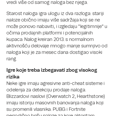
vredi više od samog naloga bez njega.
Starost naloga igra ulogu iz dva razloga: stariji
naloze obično imaju više sadržaja koji se ne
može ponovo nabaviti, i izgledaju "legitimnije" u
očima prodajnih platformi i potencijalnih
kupaca. Nalog kreiran 2013. s normalnom
aktivnošću delovaje mnogo manje sumnjivo od
naloga koji je za mesec dana dostigao visoki
rang.
Igre koje treba izbegavati zbog visokog
rizika
Neke igre imaju agresivne anti-cheat sisteme i
odelenja za detekciju prodaje naloga.
Blizzardovi naslovi (Overwatch 2, Hearthstone)
imaju istoriju masovnih banovanja naloga koji
su promenili vlasnika. PUBG i Fortnite