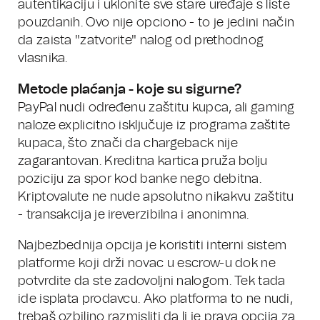
autentikaciju i uklonite sve stare uređaje s liste
pouzdanih. Ovo nije opciono - to je jedini način
da zaista "zatvorite" nalog od prethodnog
vlasnika.
Metode plaćanja - koje su sigurne?
PayPal nudi određenu zaštitu kupca, ali gaming
naloze explicitno isključuje iz programa zaštite
kupaca, što znači da chargeback nije
zagarantovan. Kreditna kartica pruža bolju
poziciju za spor kod banke nego debitna.
Kriptovalute ne nude apsolutno nikakvu zaštitu
- transakcija je ireverzibilna i anonimna.
Najbezbednija opcija je koristiti interni sistem
platforme koji drži novac u escrow-u dok ne
potvrdite da ste zadovoljni nalogom. Tek tada
ide isplata prodavcu. Ako platforma to ne nudi,
trebaš ozbiljno razmisliti da li je prava opcija za