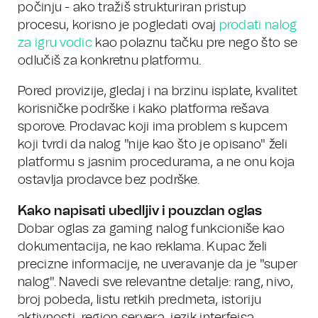
počinju - ako tražiš strukturiran pristup
procesu, korisno je pogledati ovaj
prodati nalog
za igru vodic
kao polaznu tačku pre nego što se
odlučiš za konkretnu platformu.
Pored provizije, gledaj i na brzinu isplate, kvalitet
korisničke podrške i kako platforma rešava
sporove. Prodavac koji ima problem s kupcem
koji tvrdi da nalog "nije kao što je opisano" želi
platformu s jasnim procedurama, a ne onu koja
ostavlja prodavce bez podrške.
Kako napisati ubedljiv i pouzdan oglas
Dobar oglas za gaming nalog funkcioniše kao
dokumentacija, ne kao reklama. Kupac želi
precizne informacije, ne uveravanje da je "super
nalog". Navedi sve relevantne detalje: rang, nivo,
broj pobeda, listu retkih predmeta, istoriju