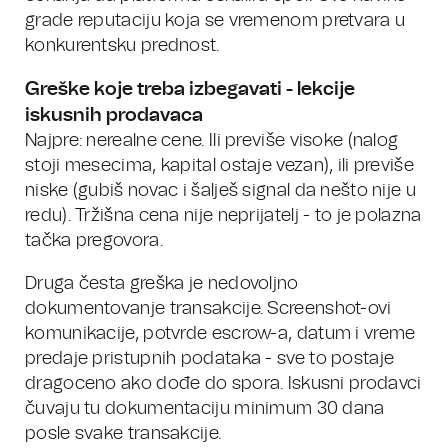
grade reputaciju koja se vremenom pretvara u
konkurentsku prednost.
Greške koje treba izbegavati - lekcije
iskusnih prodavaca
Najpre: nerealne cene. Ili previše visoke (nalog
stoji mesecima, kapital ostaje vezan), ili previše
niske (gubiš novac i šalješ signal da nešto nije u
redu). Tržišna cena nije neprijatelj - to je polazna
tačka pregovora.
Druga česta greška je nedovoljno
dokumentovanje transakcije. Screenshot-ovi
komunikacije, potvrde escrow-a, datum i vreme
predaje pristupnih podataka - sve to postaje
dragoceno ako dođe do spora. Iskusni prodavci
čuvaju tu dokumentaciju minimum 30 dana
posle svake transakcije.