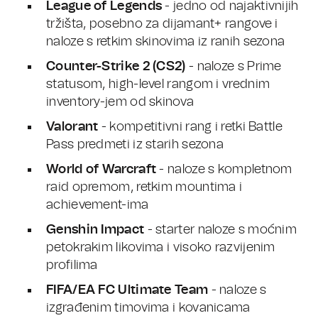
League of Legends
- jedno od najaktivnijih
tržišta, posebno za dijamant+ rangove i
naloze s retkim skinovima iz ranih sezona
Counter-Strike 2 (CS2)
- naloze s Prime
statusom, high-level rangom i vrednim
inventory-jem od skinova
Valorant
- kompetitivni rang i retki Battle
Pass predmeti iz starih sezona
World of Warcraft
- naloze s kompletnom
raid opremom, retkim mountima i
achievement-ima
Genshin Impact
- starter naloze s moćnim
petokrakim likovima i visoko razvijenim
profilima
FIFA/EA FC Ultimate Team
- naloze s
izgrađenim timovima i kovanicama