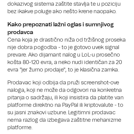
dokazivog sistema zaštite stavlja te u poziciju
bez ikakve poluge ako nešto krene naopako.
Kako prepoznati lažni oglas i sumnjivog
prodavca
Cena koja je drastično niža od tržišnog proseka
nije dobra pogodba - to je gotovo uvek signal
prevare. Ako dijamant nalog u LoL-u prosečno
košta 80-120 evra, a neko nudi identičan za 20
evra "jer žurno prodaje", to je klasična zamka.
Prodavac koji odbija da pruži screenshot-ove
naloga, koji ne može da odgovori na konkretna
pitanja o sadržaju, ili koji insistira da platite van
platforme direktno na PayPal ili kriptovalute - to
su jasni znakovi uzbune. Legitimni prodavac
nema razlog da izbegava zaštitne mehanizme
platforme.