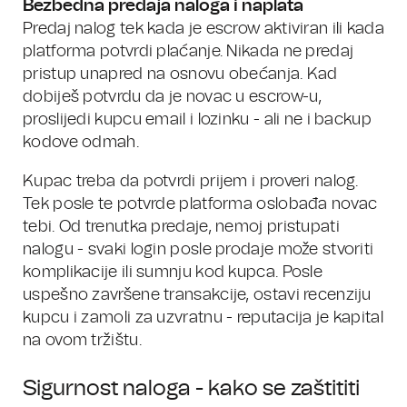
Bezbedna predaja naloga i naplata
Predaj nalog tek kada je escrow aktiviran ili kada
platforma potvrdi plaćanje. Nikada ne predaj
pristup unapred na osnovu obećanja. Kad
dobiješ potvrdu da je novac u escrow-u,
proslijedi kupcu email i lozinku - ali ne i backup
kodove odmah.
Kupac treba da potvrdi prijem i proveri nalog.
Tek posle te potvrde platforma oslobađa novac
tebi. Od trenutka predaje, nemoj pristupati
nalogu - svaki login posle prodaje može stvoriti
komplikacije ili sumnju kod kupca. Posle
uspešno završene transakcije, ostavi recenziju
kupcu i zamoli za uzvratnu - reputacija je kapital
na ovom tržištu.
Sigurnost naloga - kako se zaštititi