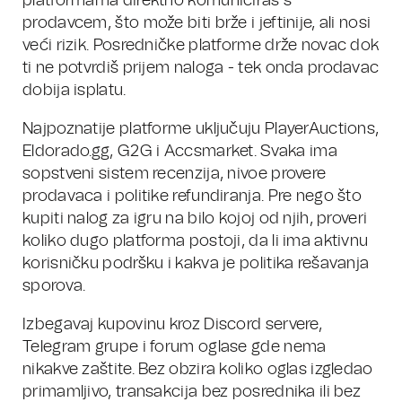
platformama direktno komuniciraš s
prodavcem, što može biti brže i jeftinije, ali nosi
veći rizik. Posredničke platforme drže novac dok
ti ne potvrdiš prijem naloga - tek onda prodavac
dobija isplatu.
Najpoznatije platforme uključuju PlayerAuctions,
Eldorado.gg, G2G i Accsmarket. Svaka ima
sopstveni sistem recenzija, nivoe provere
prodavaca i politike refundiranja. Pre nego što
kupiti nalog za igru na bilo kojoj od njih, proveri
koliko dugo platforma postoji, da li ima aktivnu
korisničku podršku i kakva je politika rešavanja
sporova.
Izbegavaj kupovinu kroz Discord servere,
Telegram grupe i forum oglase gde nema
nikakve zaštite. Bez obzira koliko oglas izgledao
primamljivo, transakcija bez posrednika ili bez