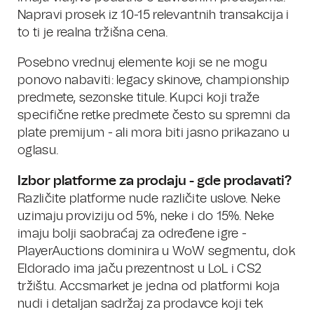
Napravi prosek iz 10-15 relevantnih transakcija i
to ti je realna tržišna cena.
Posebno vrednuj elemente koji se ne mogu
ponovo nabaviti: legacy skinove, championship
predmete, sezonske titule. Kupci koji traže
specifične retke predmete često su spremni da
plate premijum - ali mora biti jasno prikazano u
oglasu.
Izbor platforme za prodaju - gde prodavati?
Različite platforme nude različite uslove. Neke
uzimaju proviziju od 5%, neke i do 15%. Neke
imaju bolji saobraćaj za određene igre -
PlayerAuctions dominira u WoW segmentu, dok
Eldorado ima jaču prezentnost u LoL i CS2
tržištu. Accsmarket je jedna od platformi koja
nudi i detaljan sadržaj za prodavce koji tek