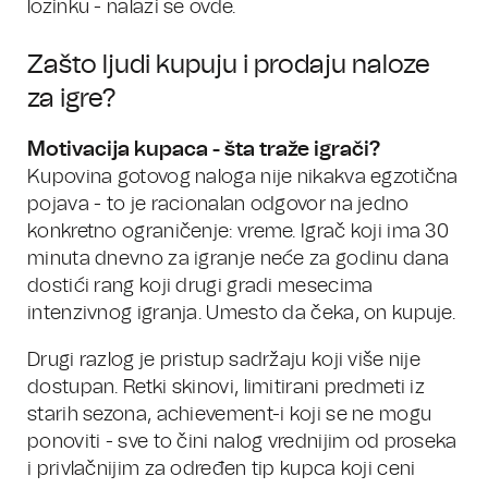
lozinku - nalazi se ovde.
Zašto ljudi kupuju i prodaju naloze
za igre?
Motivacija kupaca - šta traže igrači?
Kupovina gotovog naloga nije nikakva egzotična
pojava - to je racionalan odgovor na jedno
konkretno ograničenje: vreme. Igrač koji ima 30
minuta dnevno za igranje neće za godinu dana
dostići rang koji drugi gradi mesecima
intenzivnog igranja. Umesto da čeka, on kupuje.
Drugi razlog je pristup sadržaju koji više nije
dostupan. Retki skinovi, limitirani predmeti iz
starih sezona, achievement-i koji se ne mogu
ponoviti - sve to čini nalog vrednijim od proseka
i privlačnijim za određen tip kupca koji ceni