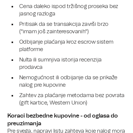
Cena daleko ispod tržišnog proseka bez
jasnog razloga
Pritisak da se transakcija završi brzo
("imam još zainteresovanih")
Odbijanje plaćanja kroz escrow sistem
platforme
Nulta ili sumnjiva istorija recenzija
prodavca
Nemogućnost ili odbijanje da se prikaže
nalog pre kupovine
Zahtev za plaćanje metodama bez povrata
(gift kartice, Western Union)
Koraci bezbedne kupovine - od oglasa do
preuzimanja
Pre svega, napravi listu zahteva koje nalog mora