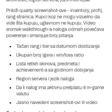
aktivnosti, region servera, jezik interfejsa.
Priloži quality screenshot-ove - inventory, profil,
rang stranica. Kupci koji ne mogu vizuelno da
vide šta kupuju, uglavnom ne kupuju. Video
snimak walkthrough-a naloga odmah povećava
poverenje i smanjuje broj pitanja.
Tačan rang i tier sa datumom dostizanja
Ukupan broj igara i win/loss ratio
Lista retkih skinova, predmeta i
achievement-a sa godinom dobijanja
Region servera i jezik naloga
Da li nalog ima aktivnu pretplatu ili in-game
valutu
Jasno navedeni screenshot-ovi ili video