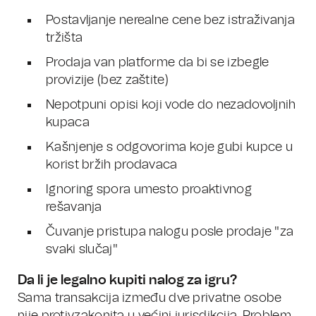
Postavljanje nerealne cene bez istraživanja
tržišta
Prodaja van platforme da bi se izbegle
provizije (bez zaštite)
Nepotpuni opisi koji vode do nezadovoljnih
kupaca
Kašnjenje s odgovorima koje gubi kupce u
korist bržih prodavaca
Ignoring spora umesto proaktivnog
rešavanja
Čuvanje pristupa nalogu posle prodaje "za
svaki slučaj"
Da li je legalno kupiti nalog za igru?
Sama transakcija između dve privatne osobe