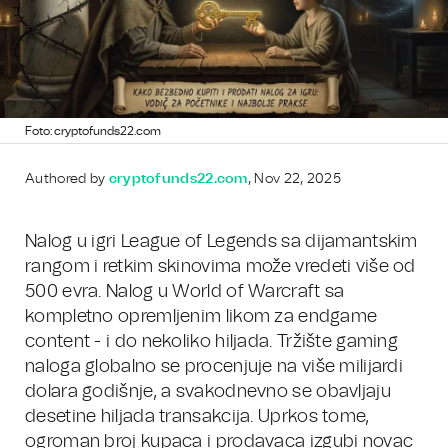
Foto: cryptofunds22.com
Authored by
cryptofunds22.com
, Nov 22, 2025
Nalog u igri League of Legends sa dijamantskim
rangom i retkim skinovima može vredeti više od
500 evra. Nalog u World of Warcraft sa
kompletno opremljenim likom za endgame
content - i do nekoliko hiljada. Tržište gaming
naloga globalno se procenjuje na više milijardi
dolara godišnje, a svakodnevno se obavljaju
desetine hiljada transakcija. Uprkos tome,
ogroman broj kupaca i prodavaca izgubi novac