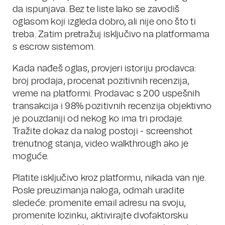
da ispunjava. Bez te liste lako se zavodiš
oglasom koji izgleda dobro, ali nije ono što ti
treba. Zatim pretražuj isključivo na platformama
s escrow sistemom.
Kada nađeš oglas, provjeri istoriju prodavca:
broj prodaja, procenat pozitivnih recenzija,
vreme na platformi. Prodavac s 200 uspešnih
transakcija i 98% pozitivnih recenzija objektivno
je pouzdaniji od nekog ko ima tri prodaje.
Tražite dokaz da nalog postoji - screenshot
trenutnog stanja, video walkthrough ako je
moguće.
Platite isključivo kroz platformu, nikada van nje.
Posle preuzimanja naloga, odmah uradite
sledeće: promenite email adresu na svoju,
promenite lozinku, aktivirajte dvofaktorsku