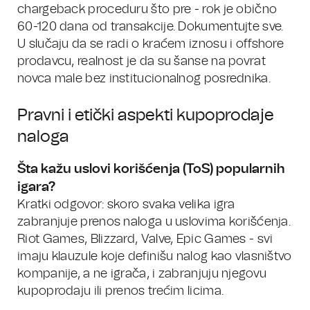
chargeback proceduru što pre - rok je obično
60-120 dana od transakcije. Dokumentujte sve.
U slučaju da se radi o kraćem iznosu i offshore
prodavcu, realnost je da su šanse na povrat
novca male bez institucionalnog posrednika.
Pravni i etički aspekti kupoprodaje
naloga
Šta kažu uslovi korišćenja (ToS) popularnih
igara?
Kratki odgovor: skoro svaka velika igra
zabranjuje prenos naloga u uslovima korišćenja.
Riot Games, Blizzard, Valve, Epic Games - svi
imaju klauzule koje definišu nalog kao vlasništvo
kompanije, a ne igrača, i zabranjuju njegovu
kupoprodaju ili prenos trećim licima.