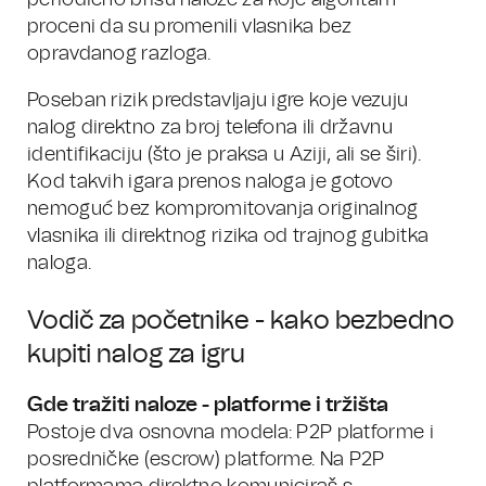
periodično brišu naloze za koje algoritam
proceni da su promenili vlasnika bez
opravdanog razloga.
Poseban rizik predstavljaju igre koje vezuju
nalog direktno za broj telefona ili državnu
identifikaciju (što je praksa u Aziji, ali se širi).
Kod takvih igara prenos naloga je gotovo
nemoguć bez kompromitovanja originalnog
vlasnika ili direktnog rizika od trajnog gubitka
naloga.
Vodič za početnike - kako bezbedno
kupiti nalog za igru
Gde tražiti naloze - platforme i tržišta
Postoje dva osnovna modela: P2P platforme i
posredničke (escrow) platforme. Na P2P