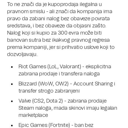
To ne znači da je kupoprodaja ilegalna u
pravnom smislu - ali znači da kompanija ima
pravo da zabani nalog bez obaveze povrata
sredstava, i bez obaveze da objasni zašto.
Nalog koji si kupio za 300 evra može biti
banovan sutra bez ikakvog pravnog regresa
prema kompaniji, jer si prihvatio uslove koji to
dozvoljavaju.
Riot Games (LoL, Valorant) - eksplicitna
zabrana prodaje i transfera naloga
Blizzard (WoW, OW2) - Account Sharing i
transfer strogo zabranjeni
Valve (CS2, Dota 2) - zabrana prodaje
Steam naloga, mada skinovi imaju legalan
marketplace
Epic Games (Fortnite) - ban bez