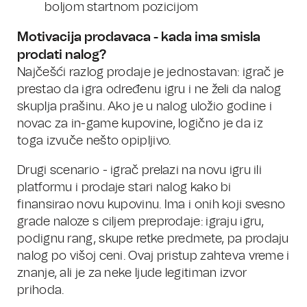
boljom startnom pozicijom
Motivacija prodavaca - kada ima smisla
prodati nalog?
Najčešći razlog prodaje je jednostavan: igrač je
prestao da igra određenu igru i ne želi da nalog
skuplja prašinu. Ako je u nalog uložio godine i
novac za in-game kupovine, logično je da iz
toga izvuče nešto opipljivo.
Drugi scenario - igrač prelazi na novu igru ili
platformu i prodaje stari nalog kako bi
finansirao novu kupovinu. Ima i onih koji svesno
grade naloze s ciljem preprodaje: igraju igru,
podignu rang, skupe retke predmete, pa prodaju
nalog po višoj ceni. Ovaj pristup zahteva vreme i
znanje, ali je za neke ljude legitiman izvor
prihoda.