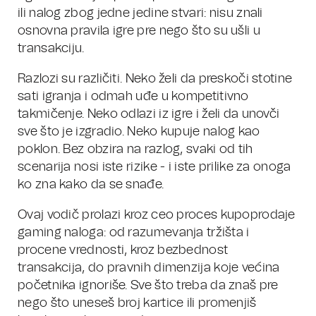
ili nalog zbog jedne jedine stvari: nisu znali
osnovna pravila igre pre nego što su ušli u
transakciju.
Razlozi su različiti. Neko želi da preskoči stotine
sati igranja i odmah uđe u kompetitivno
takmičenje. Neko odlazi iz igre i želi da unovči
sve što je izgradio. Neko kupuje nalog kao
poklon. Bez obzira na razlog, svaki od tih
scenarija nosi iste rizike - i iste prilike za onoga
ko zna kako da se snađe.
Ovaj vodič prolazi kroz ceo proces kupoprodaje
gaming naloga: od razumevanja tržišta i
procene vrednosti, kroz bezbednost
transakcija, do pravnih dimenzija koje većina
početnika ignoriše. Sve što treba da znaš pre
nego što uneseš broj kartice ili promenjiš