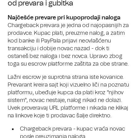
od prevara i gubitka
Najčešće prevare pri kupoprodaji naloga
Chargeback prevara je jedna od najopasnijih za
prodavce. Kupac plati, preuzme nalog, a zatim
kod banke ili PayPala prijavi neovlašćenu
transakciju i dobije novac nazad - dok ti
ostaneš bez naloga i bez novca. Upravo zbog
toga su escrow platforme zaštita za obe strane.
Lažni escrow je suprotna strana iste kovanice.
Prevarant kreira sajt koji vizuelno liči na poznatu
platformu, ubeđuje kupca da plati kroz "njihov
sistem", novac nestaje, nalog nikad ne dolazi.
Uvek proveravaj URL platforme i nikada ne klikaj
na linkove koje ti prodavac šalje direktno.
Chargeback prevara - kupac vraća novac
posle preuzimanja naloga