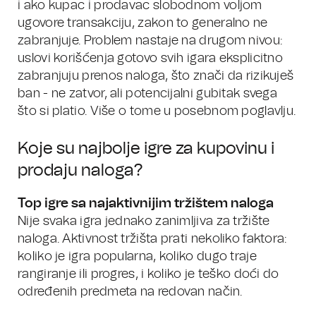
i ako kupac i prodavac slobodnom voljom
ugovore transakciju, zakon to generalno ne
zabranjuje. Problem nastaje na drugom nivou:
uslovi korišćenja gotovo svih igara eksplicitno
zabranjuju prenos naloga, što znači da rizikuješ
ban - ne zatvor, ali potencijalni gubitak svega
što si platio. Više o tome u posebnom poglavlju.
Koje su najbolje igre za kupovinu i
prodaju naloga?
Top igre sa najaktivnijim tržištem naloga
Nije svaka igra jednako zanimljiva za tržište
naloga. Aktivnost tržišta prati nekoliko faktora:
koliko je igra popularna, koliko dugo traje
rangiranje ili progres, i koliko je teško doći do
određenih predmeta na redovan način.