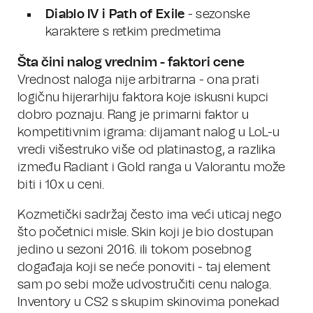
Diablo IV i Path of Exile
- sezonske
karaktere s retkim predmetima
Šta čini nalog vrednim - faktori cene
Vrednost naloga nije arbitrarna - ona prati
logičnu hijerarhiju faktora koje iskusni kupci
dobro poznaju. Rang je primarni faktor u
kompetitivnim igrama: dijamant nalog u LoL-u
vredi višestruko više od platinastog, a razlika
između Radiant i Gold ranga u Valorantu može
biti i 10x u ceni.
Kozmetički sadržaj često ima veći uticaj nego
što početnici misle. Skin koji je bio dostupan
jedino u sezoni 2016. ili tokom posebnog
događaja koji se neće ponoviti - taj element
sam po sebi može udvostručiti cenu naloga.
Inventory u CS2 s skupim skinovima ponekad