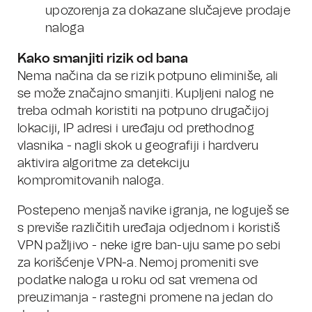
upozorenja za dokazane slučajeve prodaje
naloga
Kako smanjiti rizik od bana
Nema načina da se rizik potpuno eliminiše, ali
se može značajno smanjiti. Kupljeni nalog ne
treba odmah koristiti na potpuno drugačijoj
lokaciji, IP adresi i uređaju od prethodnog
vlasnika - nagli skok u geografiji i hardveru
aktivira algoritme za detekciju
kompromitovanih naloga.
Postepeno menjaš navike igranja, ne loguješ se
s previše različitih uređaja odjednom i koristiš
VPN pažljivo - neke igre ban-uju same po sebi
za korišćenje VPN-a. Nemoj promeniti sve
podatke naloga u roku od sat vremena od
preuzimanja - rastegni promene na jedan do