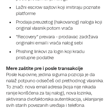
Lažni escrow sajtovi koji imitiraju poznate
platforme
Prodaja preuzetog (hakovanog) naloga koji
original vlasnik potom vraća
"Recovery" prevara - prodavac zadržava
originalni email i vraća nalog sebi
Phishing linkovi za login koji kradu
pristupne podatke
Mere zaštite pre i posle transakcije
Posle kupovine, jedina sigurna pozicija je da
nalaž potpuno odsečeš od prethodnog vlasnika.
To znači: nova email adresa (koja nije nikada
ranije korišćena za taj nalog), nova lozinka,
aktivirana dvofaktorska autentikacija, uklanjanje
svih starih povezanih uređaja i telefona.