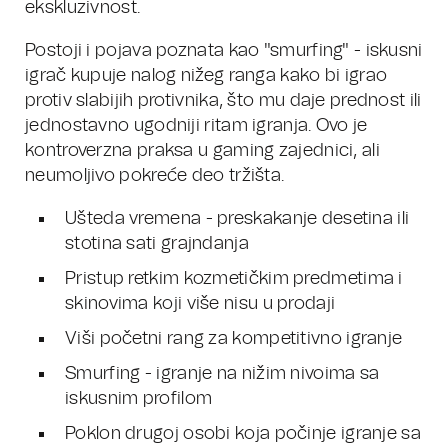
ekskluzivnost.
Postoji i pojava poznata kao "smurfing" - iskusni
igrač kupuje nalog nižeg ranga kako bi igrao
protiv slabijih protivnika, što mu daje prednost ili
jednostavno ugodniji ritam igranja. Ovo je
kontroverzna praksa u gaming zajednici, ali
neumoljivo pokreće deo tržišta.
Ušteda vremena - preskakanje desetina ili
stotina sati grajndanja
Pristup retkim kozmetičkim predmetima i
skinovima koji više nisu u prodaji
Viši početni rang za kompetitivno igranje
Smurfing - igranje na nižim nivoima sa
iskusnim profilom
Poklon drugoj osobi koja počinje igranje sa