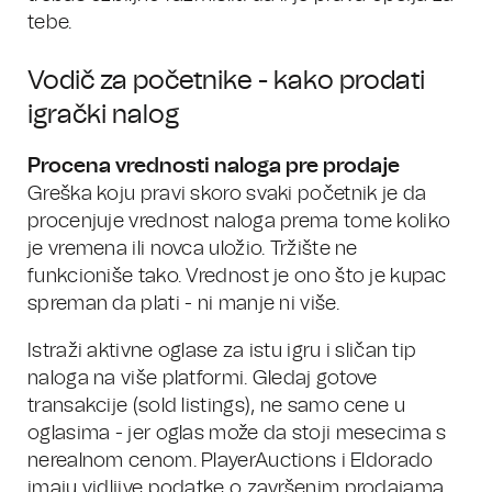
tebe.
Vodič za početnike - kako prodati
igrački nalog
Procena vrednosti naloga pre prodaje
Greška koju pravi skoro svaki početnik je da
procenjuje vrednost naloga prema tome koliko
je vremena ili novca uložio. Tržište ne
funkcioniše tako. Vrednost je ono što je kupac
spreman da plati - ni manje ni više.
Istraži aktivne oglase za istu igru i sličan tip
naloga na više platformi. Gledaj gotove
transakcije (sold listings), ne samo cene u
oglasima - jer oglas može da stoji mesecima s
nerealnom cenom. PlayerAuctions i Eldorado
imaju vidljive podatke o završenim prodajama.