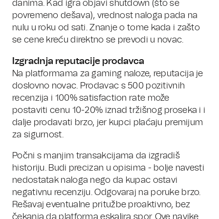
danima. Kad igra objavi shutdown (što se
povremeno dešava), vrednost naloga pada na
nulu u roku od sati. Znanje o tome kada i zašto
se cene kreću direktno se prevodi u novac.
Izgradnja reputacije prodavca
Na platformama za gaming naloze, reputacija je
doslovno novac. Prodavac s 500 pozitivnih
recenzija i 100% satisfaction rate može
postaviti cenu 10-20% iznad tržišnog proseka i i
dalje prodavati brzo, jer kupci plaćaju premijum
za sigurnost.
Počni s manjim transakcijama da izgradiš
historiju. Budi precizan u opisima - bolje navesti
nedostatak naloga nego da kupac ostavi
negativnu recenziju. Odgovaraj na poruke brzo.
Rešavaj eventualne pritužbe proaktivno, bez
čekanja da platforma eskalira spor. Ove navike