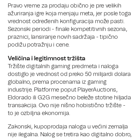
Pravo vreme za prodaju obično je pre velikih
ažuriranja igre koja menjaju meta, jer posle toga
vrednost određenih konfiguracija može pasti.
Sezonski periodi - finale kompetitivnih sezona,
praznici, lansiranje novih sadržaja - tipično
podižu potražnju i cene.
Veličina i legitimnost tržišta
Tržište digitalnih gaming predmeta i naloga
dostiglo je vrednost od preko 50 milijardi dolara
globalno, prema procenama iz gaming
industrije. Platforme poput PlayerAuctions,
Eldorado ili G2G mesečno beleže stotine hiljada
transakcija. Ovo nije nišno hobistično tržište -
to je ozbiljna ekonomija.
Zakonski, kupoprodaja naloga u većini zemalja
nije ilegalna. Nalog se tretira kao digitalno dobro,