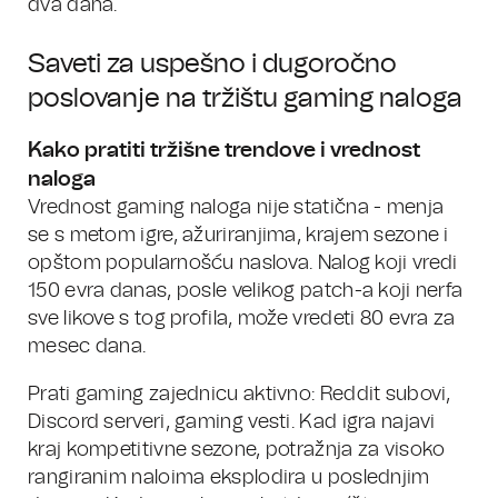
dva dana.
Saveti za uspešno i dugoročno
poslovanje na tržištu gaming naloga
Kako pratiti tržišne trendove i vrednost
naloga
Vrednost gaming naloga nije statična - menja
se s metom igre, ažuriranjima, krajem sezone i
opštom popularnošću naslova. Nalog koji vredi
150 evra danas, posle velikog patch-a koji nerfa
sve likove s tog profila, može vredeti 80 evra za
mesec dana.
Prati gaming zajednicu aktivno: Reddit subovi,
Discord serveri, gaming vesti. Kad igra najavi
kraj kompetitivne sezone, potražnja za visoko
rangiranim naloima eksplodira u poslednjim